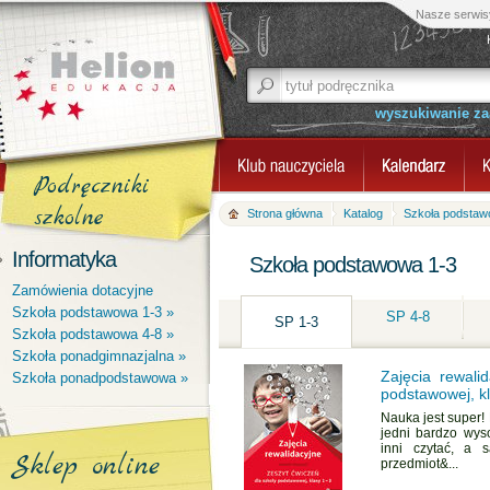
Nasze serwis
wyszukiwanie z
Podręczniki
szkolne
Strona główna
Katalog
Szkoła podstaw
Informatyka
Szkoła podstawowa 1-3
Zamówienia dotacyjne
Szkoła podstawowa 1-3 »
SP 4-8
SP 1-3
Szkoła podstawowa 4-8 »
Szkoła ponadgimnazjalna »
Zajęcia rewali
Szkoła ponadpodstawowa »
podstawowej, k
Nauka jest super! L
jedni bardzo wyso
inni czytać, a s
Sklep online
przedmiot&...