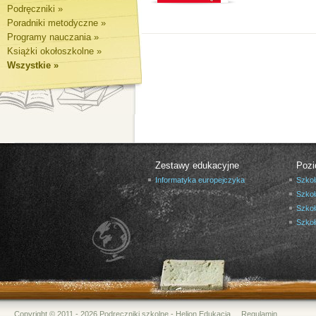
Podręczniki »
Poradniki metodyczne »
Programy nauczania »
Książki okołoszkolne »
Wszystkie »
Zestawy edukacyjne
Pozi
Informatyka europejczyka
Szkoł
Szkoł
Szkoł
Szko
Copyright © 2011 - 2026 Podręczniki szkolne - Helion Edukacja
Regulamin