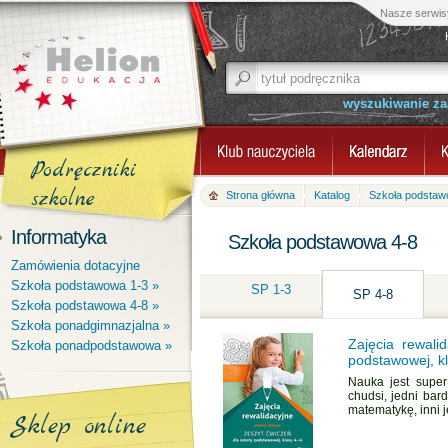
Nasze serwis
wyszukiwanie z
Podręczniki
szkolne
Strona główna
Katalog
Szkoła podstaw
Informatyka
Szkoła podstawowa 4-8
Zamówienia dotacyjne
Szkoła podstawowa 1-3 »
SP 1-3
SP 4-8
Szkoła podstawowa 4-8 »
Szkoła ponadgimnazjalna »
Zajęcia rewali
Szkoła ponadpodstawowa »
podstawowej, k
Nauka jest super
chudsi, jedni bard
matematykę, inni ję
Sklep online