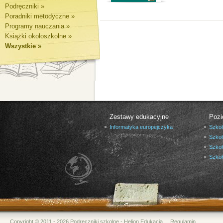
Podręczniki »
Poradniki metodyczne »
Programy nauczania »
Książki okołoszkolne »
Wszystkie »
Zestawy edukacyjne
Pozi
Informatyka europejczyka
Szkoł
Szkoł
Szkoł
Szko
Copyright © 2011 - 2026 Podręczniki szkolne - Helion Edukacja
Regulamin