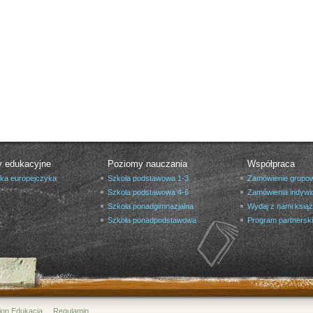
y edukacyjne
Poziomy nauczania
Współpraca
yka europejczyka
Szkoła podstawowa 1-3
Zamówienie grupo
Szkoła podstawowa 4-6
Zamówienia indywi
Szkoła ponadgimnazjalna
Wydaj z nami ksią
Szkoła ponadpodstawowa
Program partnerski
Helion Edukacja
Regulamin