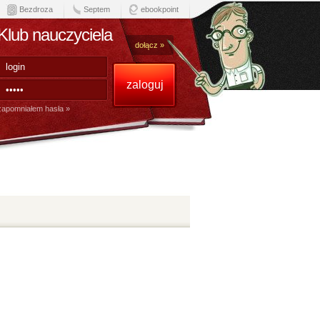
Bezdroza
Septem
ebookpoint
Klub nauczyciela
dołącz »
zapomniałem hasła »