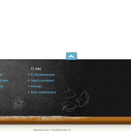
O nas
we
O Wydawnictwie
dualne
Nasi konsultanci
żkę
Kontakt
Kurs webmastera
Webdesign:
TonikStudio.pl