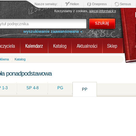
Nasze serwisy:
Helion
Onepress
Sensus
Korzystamy z cookies,
więcej informacji »
wyszukiwanie zaawansowane »
główna
Katalog
ła ponadpodstawowa
 1-3
SP 4-8
PG
PP