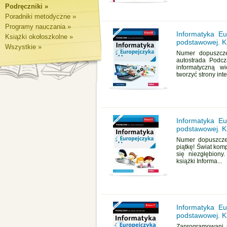
Podręczniki »
Poradniki metodyczne »
Programy nauczania »
Informatyka Eu
Książki okołoszkolne »
podstawowej. Kl
Wszystkie »
Numer dopuszcze
autostrada Podcz
informatyczną w
tworzyć strony inte
Informatyka Eu
podstawowej. Kl
Numer dopuszcze
piątkę! Świat kom
się niezgłębiony
książki Informa...
Informatyka Eu
podstawowej. Kl
Zaprogramowani n