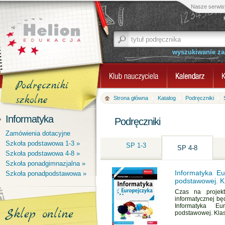
Nasze serwis
wyszukiwanie z
Podręczniki
szkolne
Strona główna
Katalog
Podręczniki
Informatyka
Podręczniki
Zamówienia dotacyjne
Szkoła podstawowa 1-3 »
SP 1-3
SP 4-8
Szkoła podstawowa 4-8 »
Szkoła ponadgimnazjalna »
Informatyka Eu
Szkoła ponadpodstawowa »
podstawowej. Kl
Czas na projekt
informatycznej bę
Informatyka Eu
Sklep online
podstawowej. Klasa