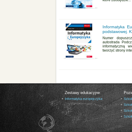
które zdobędzie...
Informatyka Eu
podstawowej. K
Numer dopuszcz
autostrada Podcz
informatyczną w
tworzyć strony inte
Zestawy edukacyjne
Pozi
Informatyka europejczyka
Szkoł
Szkoł
Szkoł
Szko