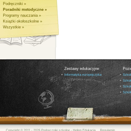
Podręczniki »
Poradniki metodyczne »
Programy nauczania »
Książki okołoszkolne »
Wszystkie »
Zestawy edukacyjne
Pozi
Informatyka europejczyka
Szkoł
Szkoł
Szkoł
Szko
Copyright © 2011 - 2026 Podręczniki szkolne - Helion Edukacja
Regulamin