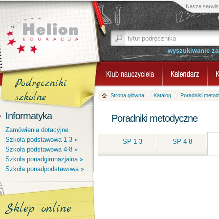
Nasze serwis
wyszukiwanie z
Podręczniki
szkolne
Strona główna
Katalog
Poradniki meto
Informatyka
Poradniki metodyczne
Zamówienia dotacyjne
Szkoła podstawowa 1-3 »
SP 1-3
SP 4-8
Szkoła podstawowa 4-8 »
Szkoła ponadgimnazjalna »
Szkoła ponadpodstawowa »
Sklep online