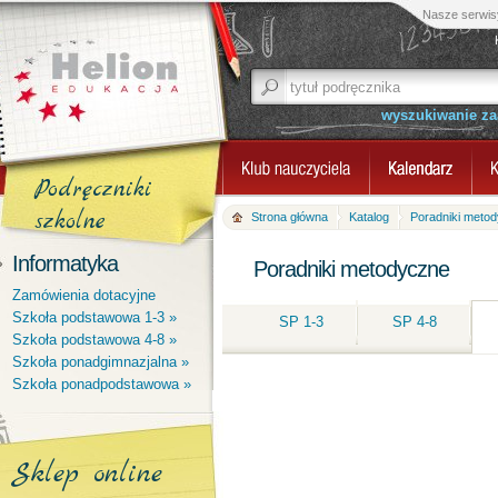
Nasze serwis
wyszukiwanie z
Podręczniki
szkolne
Strona główna
Katalog
Poradniki meto
Informatyka
Poradniki metodyczne
Zamówienia dotacyjne
Szkoła podstawowa 1-3 »
SP 1-3
SP 4-8
Szkoła podstawowa 4-8 »
Szkoła ponadgimnazjalna »
Szkoła ponadpodstawowa »
Sklep online