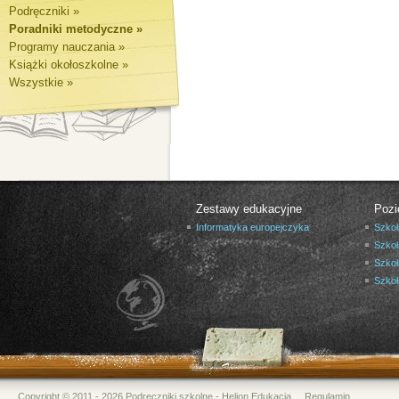
Podręczniki »
Poradniki metodyczne »
Programy nauczania »
Książki okołoszkolne »
Wszystkie »
Zestawy edukacyjne
Pozi
Informatyka europejczyka
Szkoł
Szkoł
Szkoł
Szko
Copyright © 2011 - 2026 Podręczniki szkolne - Helion Edukacja
Regulamin