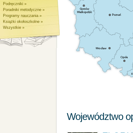
Podręczniki »
Poradniki metodyczne »
Programy nauczania »
Książki okołoszkolne »
Wszystkie »
Województwo op