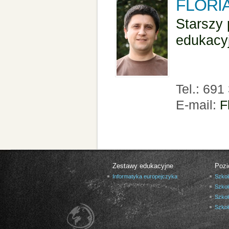
FLORI
Starszy 
edukacy
Tel.: 691
E-mail:
F
Zestawy edukacyjne
Pozi
Informatyka europejczyka
Szkoł
Szkoł
Szkoł
Szko