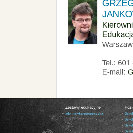
GRZE
JANKO
Kierowni
Edukacj
Warszaw
Tel.: 601
E-mail:
G
Zestawy edukacyjne
Pozi
Informatyka europejczyka
Szkoł
Szkoł
Szkoł
Szko