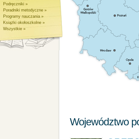
Podręczniki »
Poradniki metodyczne »
Programy nauczania »
Książki okołoszkolne »
Wszystkie »
Województwo p