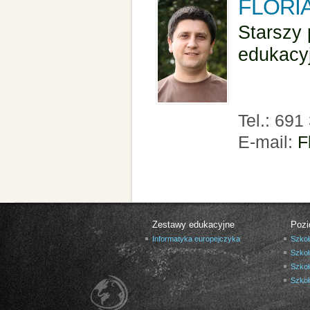
FLORI
Starszy 
edukacy
Tel.: 691
E-mail:
F
Zestawy edukacyjne
Pozi
Informatyka europejczyka
Szkoł
Szkoł
Szkoł
Szko