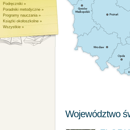
Podręczniki »
Poradniki metodyczne »
Programy nauczania »
Książki okołoszkolne »
Wszystkie »
Województwo św