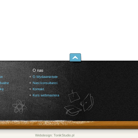
O nas
we
O Wydawnictwie
dualne
Nasi konsultanci
żkę
Kontakt
Kurs webmastera
Webdesign:
TonikStudio.pl