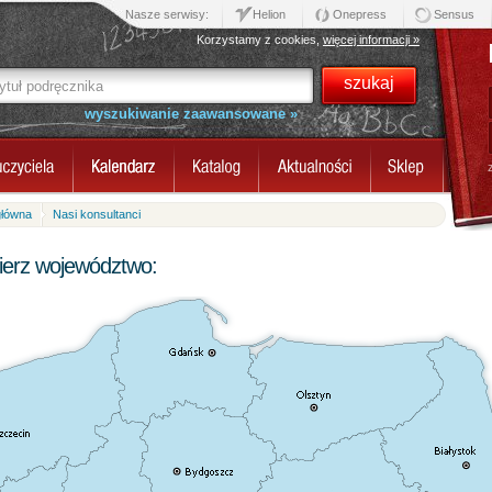
Nasze serwisy:
Helion
Onepress
Sensus
Korzystamy z cookies,
więcej informacji »
wyszukiwanie zaawansowane »
główna
Nasi konsultanci
erz województwo: