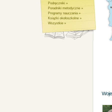
Podręczniki »
Poradniki metodyczne »
Programy nauczania »
Książki okołoszkolne »
Wszystkie »
Woje