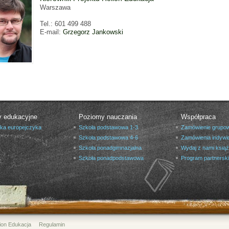
Warszawa
Tel.: 601 499 488
E-mail:
Grzegorz Jankowski
y edukacyjne
Poziomy nauczania
Współpraca
yka europejczyka
Szkoła podstawowa 1-3
Zamówienie grupo
Szkoła podstawowa 4-6
Zamówienia indywi
Szkoła ponadgimnazjalna
Wydaj z nami ksią
Szkoła ponadpodstawowa
Program partnerski
Helion Edukacja
Regulamin