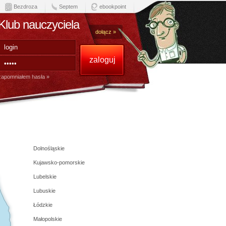
Bezdroza
Septem
ebookpoint
Klub nauczyciela
dołącz »
zapomniałem hasła »
Dolnośląskie
Kujawsko-pomorskie
Lubelskie
Lubuskie
Łódzkie
Małopolskie