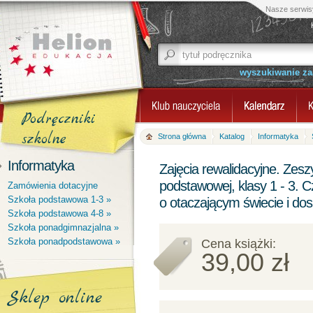
Nasze serwis
wyszukiwanie z
Podręczniki
szkolne
Strona główna
Katalog
Informatyka
Informatyka
Zajęcia rewalidacyjne. Zesz
podstawowej, klasy 1 - 3. 
Zamówienia dotacyjne
Szkoła podstawowa 1-3 »
o otaczającym świecie i do
Szkoła podstawowa 4-8 »
Szkoła ponadgimnazjalna »
Szkoła ponadpodstawowa »
Cena książki:
39,00 zł
Sklep online