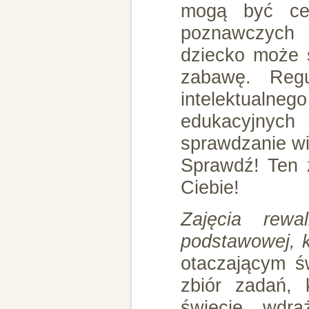
mogą być ce
poznawczych 
dziecko może s
zabawę. Regu
intelektualne
edukacyjnyc
sprawdzanie wi
Sprawdź! Ten 
Ciebie!
Zajęcia rewa
podstawowej, k
otaczającym św
zbiór zadań, 
świecie, wdra