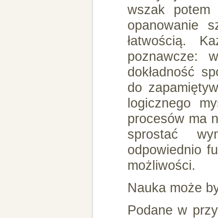
wszak potem p
opanowanie sz
łatwością. K
poznawcze: w
dokładność spo
do zapamiętyw
logicznego my
procesów ma n
sprostać wy
odpowiednio fu
możliwości.
Nauka może by
Podane w przys