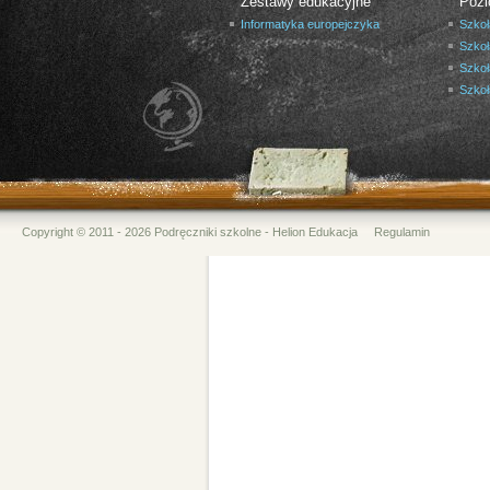
Zestawy edukacyjne
Pozi
Informatyka europejczyka
Szkoł
Szkoł
Szkoł
Szko
Copyright © 2011 - 2026 Podręczniki szkolne - Helion Edukacja
Regulamin