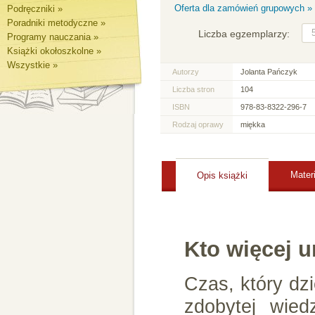
Oferta dla zamówień grupowych »
Podręczniki »
Poradniki metodyczne »
Liczba egzemplarzy:
Programy nauczania »
Książki okołoszkolne »
Wszystkie »
Autorzy
Jolanta Pańczyk
Liczba stron
104
ISBN
978-83-8322-296-7
Rodzaj oprawy
miękka
Mater
Opis książki
Kto więcej u
Czas, który dzi
zdobytej wied