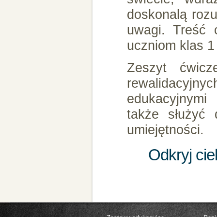
doskonalą rozu
uwagi. Treść 
uczniom klas 1 
Zeszyt ćwic
rewalidacyjny
edukacyjnymi 
także służyć 
umiejętności.
Odkryj ci