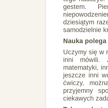
gestem. Pi
niepowodzeni
dziesiątym raz
samodzielnie k
Nauka polega 
Uczymy się w r
inni mówili. 
matematyki, inn
jeszcze inni w
ćwiczy, można
przyjemny sp
ciekawych zad