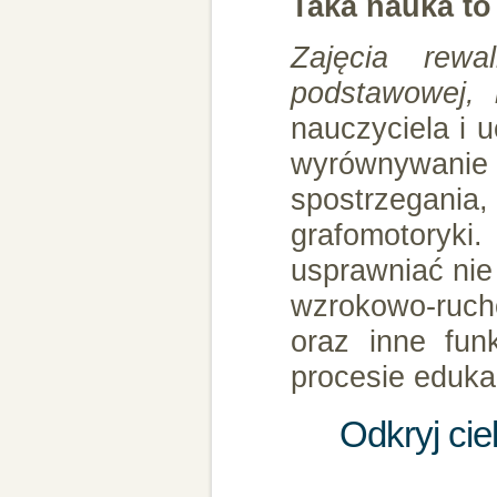
Taka nauka to
Zajęcia rewa
podstawowej, 
nauczyciela i 
wyrównywani
spostrzegan
grafomotoryki
usprawniać nie 
wzrokowo-ruch
oraz inne fun
procesie edukac
Odkryj ci