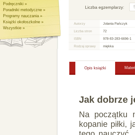
Podręczniki »
Liczba egzemplarzy:
Poradniki metodyczne »
Programy nauczania »
Książki okołoszkolne »
Autorzy
Jolanta Pańczyk
Wszystkie »
Liczba stron
72
ISBN
978-83-283-6696-1
Rodzaj oprawy
miękka
Mater
Opis książki
Jak dobrze j
Na początku n
kopanie piłki,
tego nauczyć.