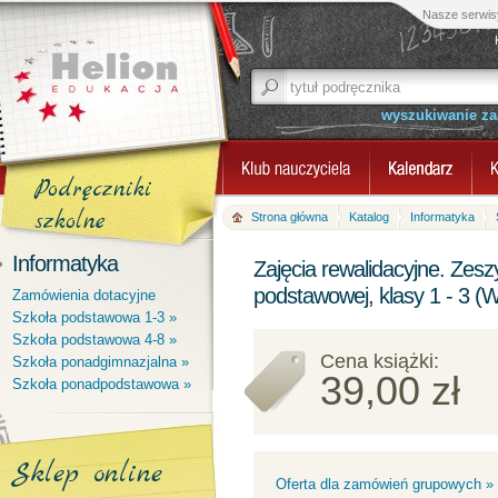
Nasze serwis
wyszukiwanie z
Podręczniki
szkolne
Strona główna
Katalog
Informatyka
Informatyka
Zajęcia rewalidacyjne. Zesz
podstawowej, klasy 1 - 3 (W
Zamówienia dotacyjne
Szkoła podstawowa 1-3 »
Szkoła podstawowa 4-8 »
Cena książki:
Szkoła ponadgimnazjalna »
39,00 zł
Szkoła ponadpodstawowa »
Sklep online
Oferta dla zamówień grupowych »