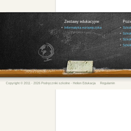
Zestawy edukacyjne
Pozi
Informatyka europejczyka
Szkoł
Szkoł
Szkoł
Szko
Copyright © 2011 - 2026 Podręczniki szkolne - Helion Edukacja
Regulamin