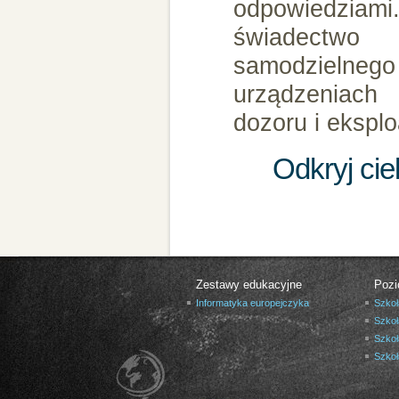
odpowiedzia
świadectwo
samodzielnego
urządzeniach 
dozoru i eksplo
Odkryj ci
Zestawy edukacyjne
Pozi
Informatyka europejczyka
Szkoł
Szkoł
Szkoł
Szko