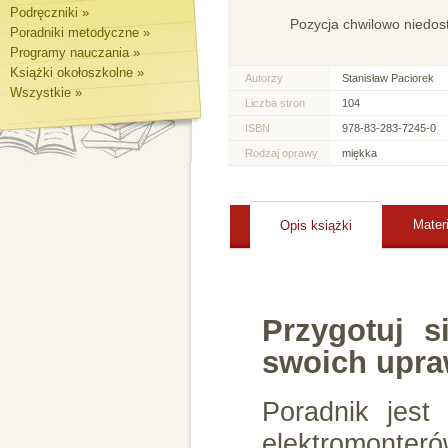
Podręczniki »
Pozycja chwilowo niedos
Poradniki metodyczne »
Programy nauczania »
Książki okołoszkolne »
Autorzy
Stanisław Paciorek
Wszystkie »
Liczba stron
104
ISBN
978-83-283-7245-0
Rodzaj oprawy
miękka
Mater
Opis książki
Przygotuj s
swoich upra
Poradnik jest
elektromonter