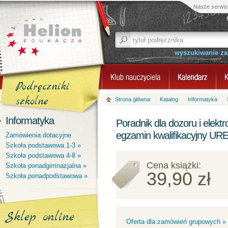
Nasze serwis
wyszukiwanie z
Podręczniki
szkolne
Strona główna
Katalog
Informatyka
Informatyka
Poradnik dla dozoru i elek
egzamin kwalifikacyjny UR
Zamówienia dotacyjne
Szkoła podstawowa 1-3 »
Szkoła podstawowa 4-8 »
Cena książki:
Szkoła ponadgimnazjalna »
39,90 zł
Szkoła ponadpodstawowa »
Sklep online
Oferta dla zamówień grupowych »