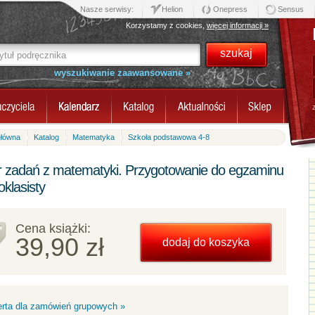
Nasze serwisy:
Helion
Onepress
Sensus
Korzystamy z cookies,
więcej informacji »
wyszukiwanie zaawansowane »
główna
Katalog
Matematyka
Szkoła podstawowa 4-8
r zadań z matematyki. Przygotowanie do egzaminu
klasisty
Cena książki:
39,90 zł
dodaj do koszyka
erta dla zamówień grupowych »