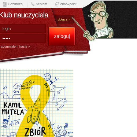
Bezdroza
Septem
ebookpoint
Klub nauczyciela
dołącz »
zapomniałem hasła »