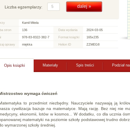
Liczba egzemplarzy:
orzy
Kamil Mitela
ba stron
136
Data wydania
2024-03-05
N
978-83-8322-382-7
Format książki
165x235
zaj oprawy
miękka
Helion ID
ZZMEG8
Materiały
Spis treści
Podział na
Opis książki
Mistrzostwo wymaga ćwiczeń
Matematyka to przedmiot niezbędny. Nauczyciele nazywają ją król
nasza cywilizacja bazuje na matematyce. Mają rację. Bez niej nie ma 
medycyny, ekonomii, lotów w kosmos... W dodatku, co dla ucznia ósme
opanowanej matematyki na poziomie szkoły podstawowej trudno dobrze
do wymarzonej szkoły średniej.