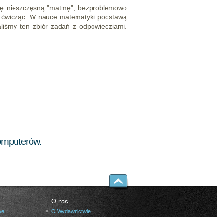
ć tę nieszczęsną "matmę", bezproblemowo
o ćwicząc. W nauce matematyki podstawą
aliśmy ten zbiór zadań z odpowiedziami.
komputerów.
O nas
we
O Wydawnictwie