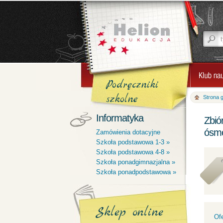
Podręczniki
szkolne
Strona 
Informatyka
Zbió
ósmo
Zamówienia dotacyjne
Szkoła podstawowa 1-3 »
Szkoła podstawowa 4-8 »
Szkoła ponadgimnazjalna »
Szkoła ponadpodstawowa »
Sklep online
Of