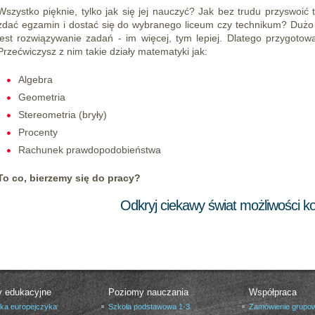
Wszystko pięknie, tylko jak się jej nauczyć? Jak bez trudu przyswoi
zdać egzamin i dostać się do wybranego liceum czy technikum? Duż
jest rozwiązywanie zadań - im więcej, tym lepiej. Dlatego przygotow
Przećwiczysz z nim takie działy matematyki jak:
Algebra
Geometria
Stereometria (bryły)
Procenty
Rachunek prawdopodobieństwa
To co, bierzemy się do pracy?
Odkryj ciekawy świat możliwości 
y edukacyjne
Poziomy nauczania
Współpraca
yka europejczyka
Szkoła podstawowa 1-3
Zamówienie grupo