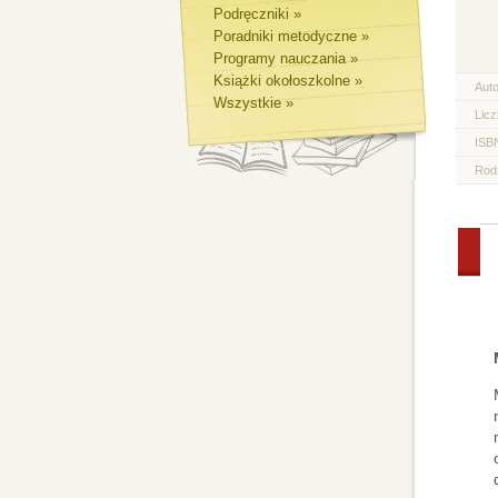
Podręczniki »
Poradniki metodyczne »
Programy nauczania »
Książki okołoszkolne »
Aut
Wszystkie »
Licz
ISB
Rod