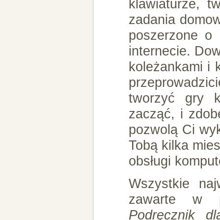
klawiaturze, t
zadania domow
poszerzone o
internecie. Do
koleżankami i 
przeprowadzici
tworzyć gry 
zacząć, i zdob
pozwolą Ci wy
Tobą kilka mie
obsługi komput
Wszystkie najw
zawarte w 
Podręcznik d