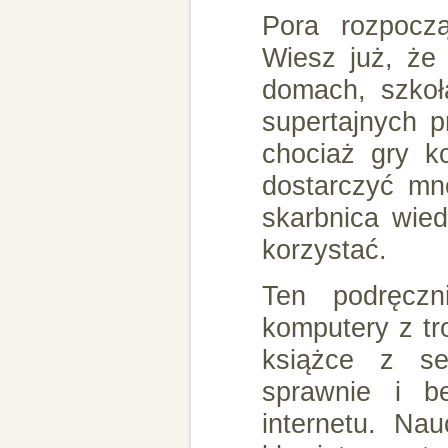
Pora rozpoczą
Wiesz już, że
domach, szkoł
supertajnych p
chociaż gry ko
dostarczyć mn
skarbnica wie
korzystać.
Ten podręcz
komputery z tro
książce z s
sprawnie i b
internetu. Na