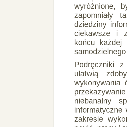
wyróżnione, by
zapomniały t
dziedziny info
ciekawsze i z
końcu każdej 
samodzielnego 
Podręczniki z
ułatwią zdob
wykonywania ć
przekazywani
niebanalny s
informatyczne 
zakresie wyko