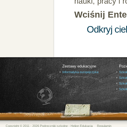
nauki, pracy i r
Wciśnij Enter
Odkryj ci
Zestawy edukacyjne
Pozi
Informatyka europejczyka
Szkoł
Szkoł
Szkoł
Szko
Copyright © 2011 - 2026 Podręczniki szkolne - Helion Edukacja
Regulamin