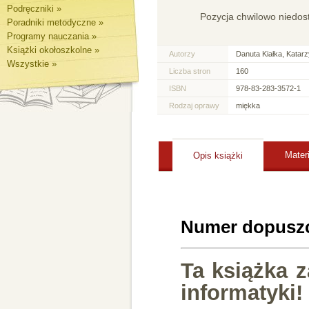
Podręczniki »
Pozycja chwilowo niedos
Poradniki metodyczne »
Programy nauczania »
Książki okołoszkolne »
Autorzy
Danuta Kiałka, Katarz
Wszystkie »
Liczba stron
160
ISBN
978-83-283-3572-1
Rodzaj oprawy
miękka
Mater
Opis książki
Numer dopuszc
Ta książka 
informatyki!