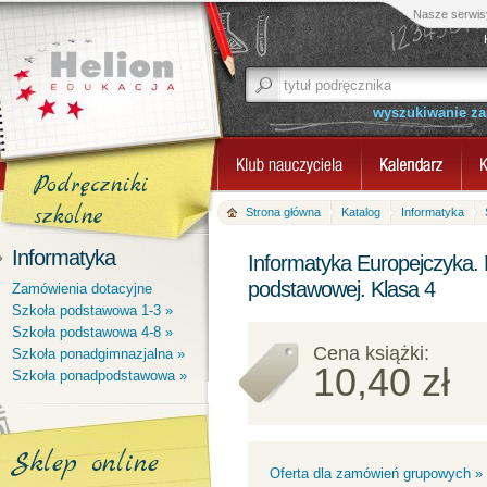
Nasze serwis
wyszukiwanie z
Podręczniki
szkolne
Strona główna
Katalog
Informatyka
Informatyka
Informatyka Europejczyka. 
podstawowej. Klasa 4
Zamówienia dotacyjne
Szkoła podstawowa 1-3 »
Szkoła podstawowa 4-8 »
Cena książki:
Szkoła ponadgimnazjalna »
10,40 zł
Szkoła ponadpodstawowa »
Sklep online
Oferta dla zamówień grupowych »