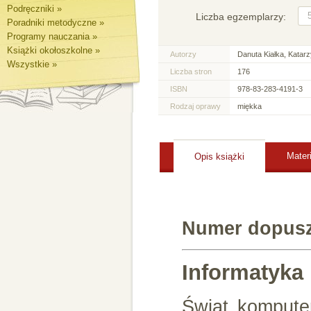
Podręczniki »
Liczba egzemplarzy:
Poradniki metodyczne »
Programy nauczania »
Książki okołoszkolne »
Autorzy
Danuta Kiałka, Katarz
Wszystkie »
Liczba stron
176
ISBN
978-83-283-4191-3
Rodzaj oprawy
miękka
Mater
Opis książki
Numer dopusz
Informatyka 
Świat kompute