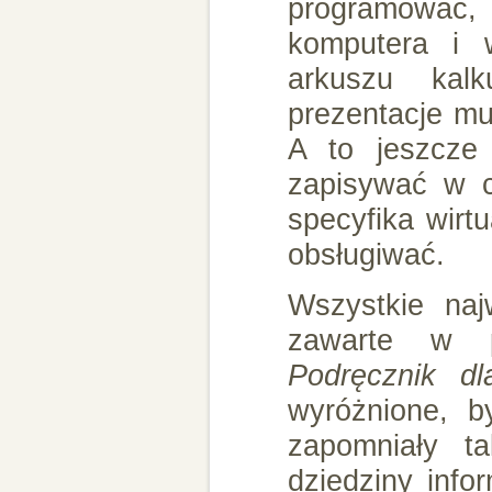
programować, 
komputera i 
arkuszu kalk
prezentacje mu
A to jeszcze
zapisywać w 
specyfika wirt
obsługiwać.
Wszystkie najw
zawarte w p
Podręcznik d
wyróżnione, by
zapomniały t
dziedziny info