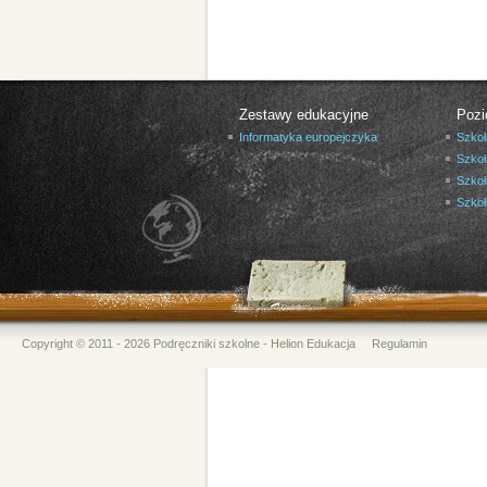
Zestawy edukacyjne
Pozi
Informatyka europejczyka
Szkoł
Szkoł
Szkoł
Szko
Copyright © 2011 - 2026 Podręczniki szkolne - Helion Edukacja
Regulamin