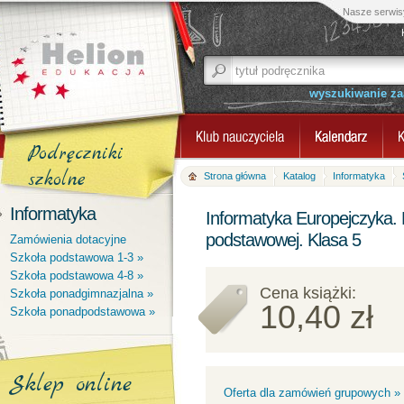
Nasze serwis
wyszukiwanie z
Podręczniki
szkolne
Strona główna
Katalog
Informatyka
Informatyka
Informatyka Europejczyka. 
podstawowej. Klasa 5
Zamówienia dotacyjne
Szkoła podstawowa 1-3 »
Szkoła podstawowa 4-8 »
Cena książki:
Szkoła ponadgimnazjalna »
10,40 zł
Szkoła ponadpodstawowa »
Sklep online
Oferta dla zamówień grupowych »