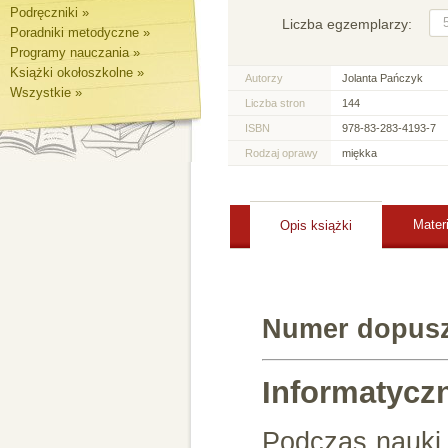
Podręczniki »
Liczba egzemplarzy:
Poradniki metodyczne »
Programy nauczania »
Książki okołoszkolne »
Autorzy
Jolanta Pańczyk
Wszystkie »
Liczba stron
144
ISBN
978-83-283-4193-7
Rodzaj oprawy
miękka
Mater
Opis książki
Numer dopusz
Informatycz
Podczas nauki 