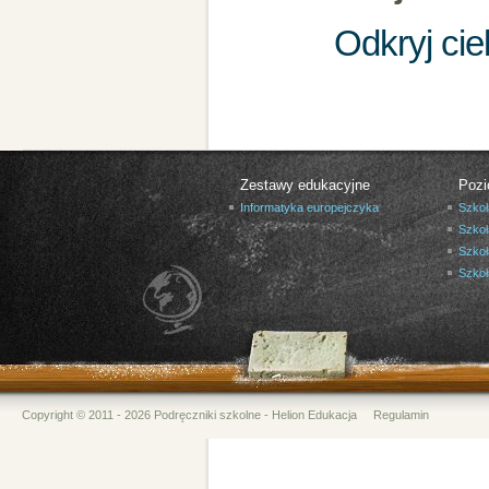
Odkryj ci
Zestawy edukacyjne
Pozi
Informatyka europejczyka
Szkoł
Szkoł
Szkoł
Szko
Copyright © 2011 - 2026 Podręczniki szkolne - Helion Edukacja
Regulamin