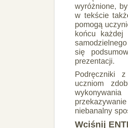
wyróżnione, by
w tekście takż
pomogą uczynić
końcu każdej 
samodzielnego
się podsumow
prezentacji.
Podręczniki 
uczniom zdob
wykonywania 
przekazywani
niebanalny spo
Wciśnij ENTE