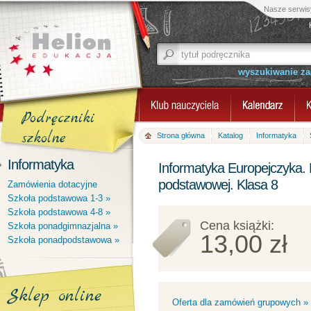
Nasze serwis
wyszukiwanie z
Podręczniki
szkolne
Strona główna
Katalog
Informatyka
Informatyka
Informatyka Europejczyka. 
podstawowej. Klasa 8
Zamówienia dotacyjne
Szkoła podstawowa 1-3 »
Szkoła podstawowa 4-8 »
Cena książki:
Szkoła ponadgimnazjalna »
13,00 zł
Szkoła ponadpodstawowa »
Sklep online
Oferta dla zamówień grupowych »