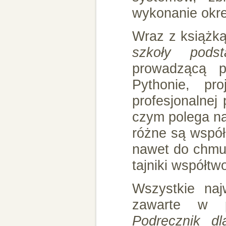
wykonanie okre
Wraz z książk
szkoły pod
prowadzącą p
Pythonie, pr
profesjonalnej 
czym polega na
różne są współ
nawet do chmur
tajniki współt
Wszystkie najw
zawarte w 
Podręcznik d