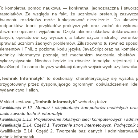
To kompletna pomoc naukowa — konkretna, jednoznaczna i stworzo
nastolatków. Ze względu na fakt, że uczniowie preferują zazwycz
dwunastu rozdziałów może funkcjonować niezależnie. Dla ułatwien
podpunktów: teorii, przykładów praktycznych oraz zadań do wykona
obszernie opisano i wyjaśniono. Dzięki takiemu układowi deklarowani
danych, operatorów czy wyrażeń, a także użycie instrukcji warunk
sprawiać uczniom żadnych problemów. Zilustrowano tu również sposo
elementów HTML z poziomu kodu języka JavaScript oraz na komplek
technicy informatycy poznają też mechanizm tworzenia obiektów 
wykorzystywania. Nieobca będzie im również tematyka rejestracji i
JavaScript. To samo dotyczy walidacji danych wejściowych użytkownik
„Technik Informatyk”
to doskonały, charakteryzujący się wysoką j
przygotowany przez dysponującego ogromnym doświadczeniem lider
wydawnictwo Helion.
W skład zestawu
„Technik Informatyk”
wchodzą także:
Kwalifikacja E.12. Montaż i eksploatacja komputerów osobistych ora
nauki zawodu technik informatyk
Kwalifikacja E.13. Projektowanie lokalnych sieci komputerowych i admin
Kwalifikacja E.14. Część 1. Tworzenie stron internetowych. Podręcznik 
Kwalifikacja E.14. Część 2. Tworzenie baz danych i administrowa
technik informatyk.