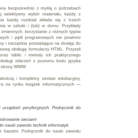
na bezpośrednio z myślą o potrzebach
aj selektywny wybór materiału, każdy z
ia każdy rozdział składa się z trzech
nia w szkole i (lub) w domu. Przykłady
e zmiennych, korzystanie z różnych typów
owych i pętli programowych nie powinno
by i narzędzia pozwalające na dostęp do
sową obsługę formularzy HTML. Przyszli
oraz tablic i metody ich praktycznego
 obsługi zdarzeń z poziomu kodu języka
a strony WWW.
akością i kompletny zestaw edukacyjny,
a na rynku książek informatycznych —
z urządzeń peryferyjnych. Podręcznik do
istrowanie sieciami
do nauki zawodu technik informatyk.
nie bazami. Podręcznik do nauki zawodu