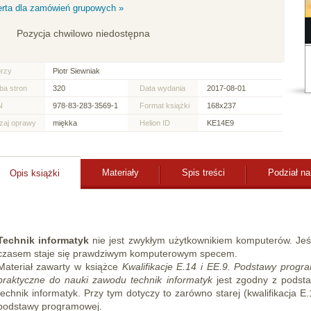
erta dla zamówień grupowych »
Pozycja chwilowo niedostępna
orzy
Piotr Siewniak
ba stron
320
Data wydania
2017-08-01
N
978-83-283-3569-1
Format książki
168x237
zaj oprawy
miękka
Helion ID
KE14E9
Materiały
Spis treści
Podział na
Opis książki
Technik informatyk
nie jest zwykłym użytkownikiem komputerów. Jeśli
czasem staje się prawdziwym komputerowym specem.
Materiał zawarty w książce
Kwalifikacje E.14 i EE.9. Podstawy progr
praktyczne do nauki zawodu technik informatyk
jest zgodny z podst
technik informatyk. Przy tym dotyczy to zarówno starej (kwalifikacja E.
podstawy programowej.