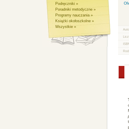
Of
Podręczniki »
Poradniki metodyczne »
Programy nauczania »
Książki okołoszkolne »
Wszystkie »
Aut
Licz
ISB
Rod