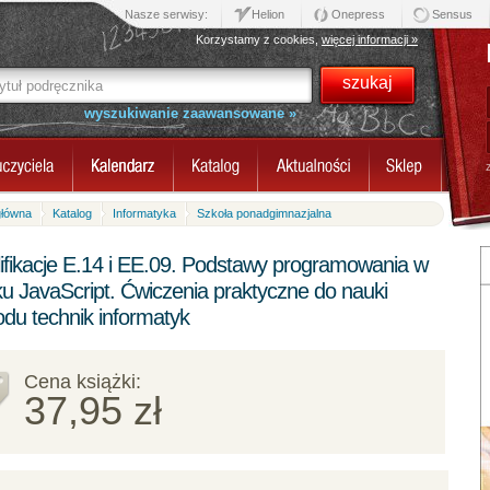
Nasze serwisy:
Helion
Onepress
Sensus
Korzystamy z cookies,
więcej informacji »
wyszukiwanie zaawansowane »
główna
Katalog
Informatyka
Szkoła ponadgimnazjalna
ifikacje E.14 i EE.09. Podstawy programowania w
ku JavaScript. Ćwiczenia praktyczne do nauki
du technik informatyk
Cena książki:
37,95 zł