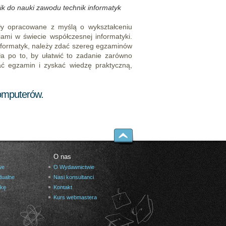
nik do nauki zawodu technik informatyk
ały opracowane z myślą o wykształceniu
ami w świecie współczesnej informatyki.
nformatyk, należy zdać szereg egzaminów
ła po to, by ułatwić to zadanie zarówno
ć egzamin i zyskać wiedzę praktyczną,
komputerów.
O nas
we
O Wydawnictwie
dualne
Nasi konsultanci
żkę
Kontakt
Kurs webmastera