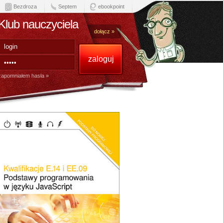
Bezdroza
Septem
ebookpoint
Klub nauczyciela
dołącz »
zapomniałem hasła »