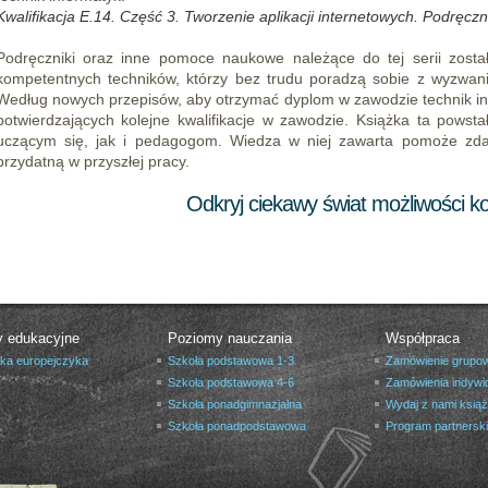
Kwalifikacja E.14. Część 3. Tworzenie aplikacji internetowych. Podręcz
Podręczniki oraz inne pomoce naukowe należące do tej serii zost
kompetentnych techników, którzy bez trudu poradzą sobie z wyzwani
Według nowych przepisów, aby otrzymać dyplom w zawodzie technik i
potwierdzających kolejne kwalifikacje w zawodzie. Książka ta powsta
uczącym się, jak i pedagogom. Wiedza w niej zawarta pomoże zda
przydatną w przyszłej pracy.
Odkryj ciekawy świat możliwości 
y edukacyjne
Poziomy nauczania
Współpraca
yka europejczyka
Szkoła podstawowa 1-3
Zamówienie grupo
Szkoła podstawowa 4-6
Zamówienia indywi
Szkoła ponadgimnazjalna
Wydaj z nami ksią
Szkoła ponadpodstawowa
Program partnerski