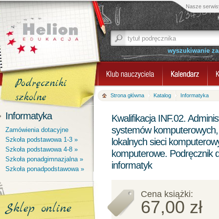
Nasze serwis
wyszukiwanie z
Podręczniki
szkolne
Strona główna
Katalog
Informatyka
Informatyka
Kwalifikacja INF.02. Adminis
systemów komputerowych, u
Zamówienia dotacyjne
Szkoła podstawowa 1-3 »
lokalnych sieci komputerowy
Szkoła podstawowa 4-8 »
komputerowe. Podręcznik d
Szkoła ponadgimnazjalna »
informatyk
Szkoła ponadpodstawowa »
Cena książki:
67,00 zł
Sklep online