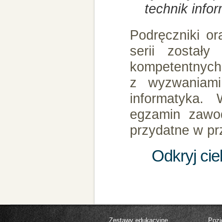
technik info
Podręczniki o
serii został
kompetentnych 
z wyzwaniami
informatyka.
egzamin zawod
przydatne w prz
Odkryj ci
Zestawy edukacyjne
Pozi