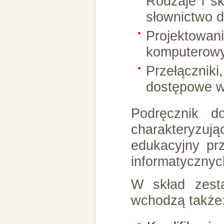
Rodzaje i s
słownictwo d
Projektowan
komputerowy
Przełączni
dostępowe w
Podręcznik d
charakteryzuj
edukacyjny pr
informatycznyc
W skład zesta
wchodzą także