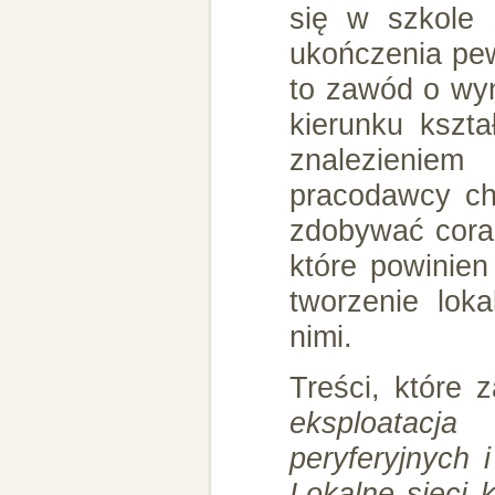
się w szkole 
ukończenia pe
to zawód o wym
kierunku kszt
znalezieniem
pracodawcy chę
zdobywać coraz
które powinien 
tworzenie lok
nimi.
Treści, które 
eksploatacj
peryferyjnych 
Lokalne sieci