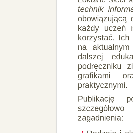
technik inform
obowiązującą 
każdy uczeń m
korzystać. Ich
na aktualnym 
dalszej eduk
podręczniku z
grafikami or
praktycznymi.
Publikację p
szczegółow
zagadnienia: