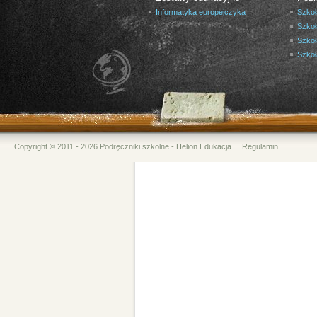
Informatyka europejczyka
Szkoł
Szkoł
Szkoł
Szko
Copyright © 2011 - 2026 Podręczniki szkolne - Helion Edukacja
Regulamin