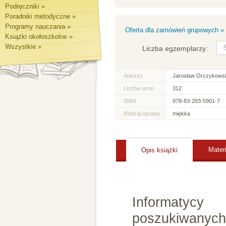
Podręczniki »
Poradniki metodyczne »
Programy nauczania »
Oferta dla zamówień grupowych »
Książki okołoszkolne »
Wszystkie »
Liczba egzemplarzy:
Autorzy
Jarosław Orczykowski
Liczba stron
312
ISBN
978-83-283-5901-7
Rodzaj oprawy
miękka
Mater
Opis książki
Informatycy
poszukiwanych 