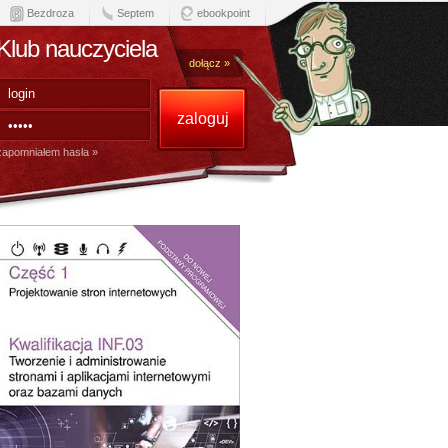
Bezdroza
Septem
ebookpoint
Klub nauczyciela
dołącz »
zapomniałem hasła »