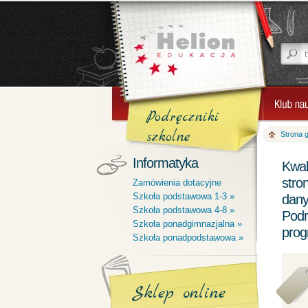
Podręczniki
szkolne
Strona 
Informatyka
Kwal
stro
Zamówienia dotacyjne
Szkoła podstawowa 1-3 »
dany
Szkoła podstawowa 4-8 »
Podr
Szkoła ponadgimnazjalna »
prog
Szkoła ponadpodstawowa »
Sklep online