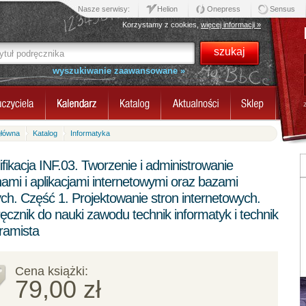
Nasze serwisy:
Helion
Onepress
Sensus
Korzystamy z cookies,
więcej informacji »
wyszukiwanie zaawansowane »
główna
Katalog
Informatyka
ifikacja INF.03. Tworzenie i administrowanie
nami i aplikacjami internetowymi oraz bazami
ch. Część 1. Projektowanie stron internetowych.
ęcznik do nauki zawodu technik informatyk i technik
ramista
Cena książki:
79,00 zł