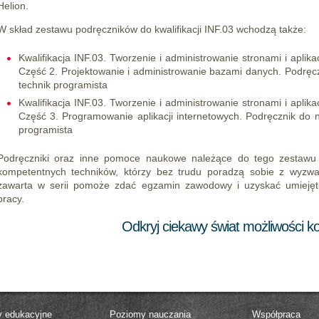
Helion.
W skład zestawu podręczników do kwalifikacji INF.03 wchodzą także:
Kwalifikacja INF.03. Tworzenie i administrowanie stronami i apli
Część 2. Projektowanie i administrowanie bazami danych. Podręcz
technik programista
Kwalifikacja INF.03. Tworzenie i administrowanie stronami i apli
Część 3. Programowanie aplikacji internetowych. Podręcznik do n
programista
Podręczniki oraz inne pomoce naukowe należące do tego zestawu 
kompetentnych techników, którzy bez trudu poradzą sobie z wyzwa
zawarta w serii pomoże zdać egzamin zawodowy i uzyskać umiejętn
pracy.
Odkryj ciekawy świat możliwości 
y edukacyjne
Poziomy nauczania
Współpraca