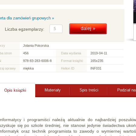
erta dla zamówień grupowych »
Liczba egzemplarzy:
orzy
Jolanta Pokorska
ba stron
456
Data wydania
2019-04-11
N
978-83-283-6006-8
Format książki
165x235
zaj oprawy
miękka
Helion ID
INF031
Materiały
Spis treści
Podział na
Opis książki
Informatycy i programiści należą aktualnie do najbardziej poszukiwa
uzyskuje się po szkole średniej, nie stanowi jedynie świadectwa uko
informatyk oraz technik programista to zawody o wymiernej wartoś