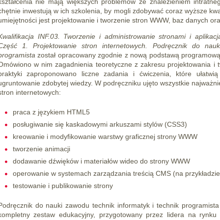
kształcenia nie mają większych problemów ze znalezieniem intratne
chętnie inwestują w ich szkolenia, by mogli zdobywać coraz wyższe kwa
umiejętności jest projektowanie i tworzenie stron WWW, baz danych oraz
Kwalifikacja INF.03. Tworzenie i administrowanie stronami i aplika
Część 1. Projektowanie stron internetowych. Podręcznik do nauk
programista
został opracowany zgodnie z nową podstawą programową,
Omówiono w nim zagadnienia teoretyczne z zakresu projektowania i 
praktyki zaproponowano liczne zadania i ćwiczenia, które ułatwi
ugruntowanie zdobytej wiedzy. W podręczniku ujęto wszystkie najważn
stron internetowych:
praca z językiem HTML5
posługiwanie się kaskadowymi arkuszami stylów (CSS3)
kreowanie i modyfikowanie warstwy graficznej strony WWW
tworzenie animacji
dodawanie dźwięków i materiałów wideo do strony WWW
operowanie w systemach zarządzania treścią CMS (na przykładzie
testowanie i publikowanie strony
Podręcznik do nauki zawodu technik informatyk i technik programista
kompletny zestaw edukacyjny, przygotowany przez lidera na rynku