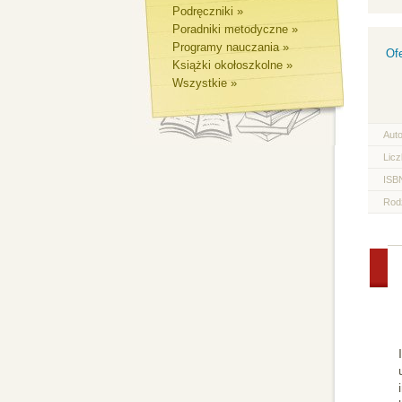
Podręczniki »
Poradniki metodyczne »
Programy nauczania »
Of
Książki okołoszkolne »
Wszystkie »
Aut
Licz
ISB
Rod